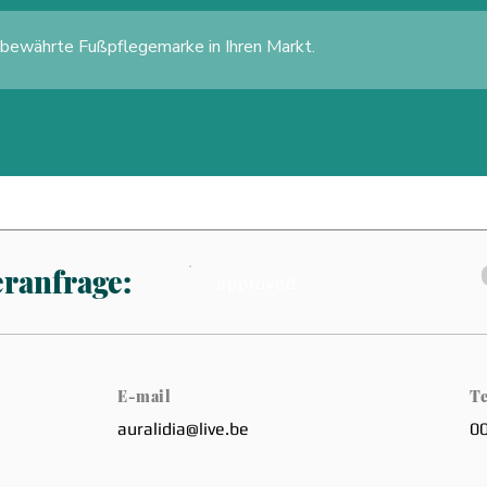
 bewährte Fußpflegemarke in Ihren Markt.
eranfrage:
approved
E-mail
Te
auralidia@live.be
0