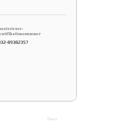
satzsteuer-
entifikationsnummer
032-89382357
Next