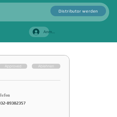
Distributor werden
Anmelden
Approved
Ablehnen
lefon
032-89382357