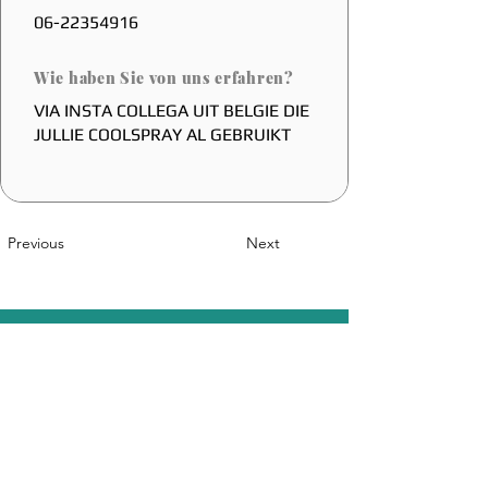
06-22354916
Wie haben Sie von uns erfahren?
VIA INSTA COLLEGA UIT BELGIE DIE
JULLIE COOLSPRAY AL GEBRUIKT
Previous
Next
Eine belgische Innovation
Sales@coolfoot.eu
© 2025 By CoolFoot. Website Designed