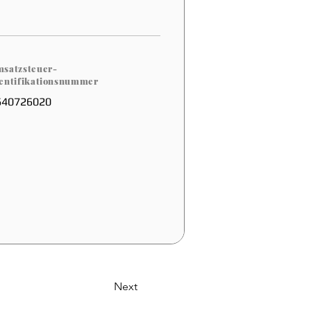
satzsteuer-
entifikationsnummer
640726020
Next