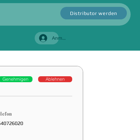
Distributor werden
Anmelden
Genehmigen
Ablehnen
lefon
640726020