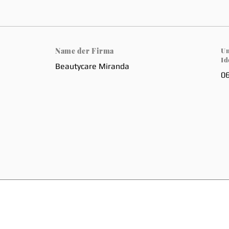
Name der Firma
Um
Id
Beautycare Miranda
0