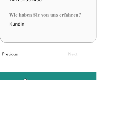
Wie haben Sie von uns erfahren?
Kundin
Previous
Next
Eine belgische Innovation
Sales@coolfoot.eu
© 2025 By CoolFoot. Website Designed
DOT IT
By