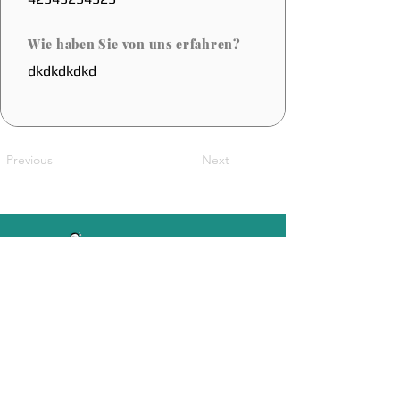
Wie haben Sie von uns erfahren?
dkdkdkdkd
Previous
Next
Eine belgische Innovation
Sales@coolfoot.eu
© 2025 By CoolFoot. Website Designed
DOT IT
By