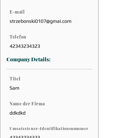
E-mail
strzebonski0107@gmai.com
Telefon
42343234323
Company Details:
Titel
Sam
Name der Firma
ddkdkd
Umsatzsteuer-Identifikationsnummer
42343234323