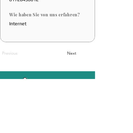
Wie haben Sie von uns erfahren?
Internet
Previous
Next
Eine belgische Innovation
Sales@coolfoot.eu
© 2025 By CoolFoot. Website Designed
DOT IT
By