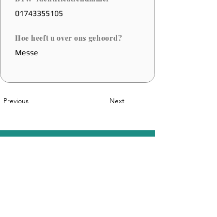
01743355105
Hoe heeft u over ons gehoord?
Messe
Previous
Next
Een Belgische Innovatie
Sales@coolfoot.eu
© 2025 By CoolFoot. Website Designed
DOT IT
By