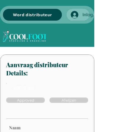
Inloggen
Word distributeur
Aanvraag distributeur
Details:
approved
Approved
Afwijzen
Naam