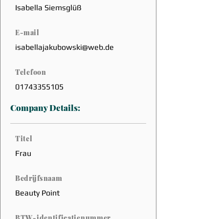
Isabella Siemsglüß
E-mail
isabellajakubowski@web.de
Telefoon
01743355105
Company Details:
Titel
Frau
Bedrijfsnaam
Beauty Point
BTW-identificatienummer