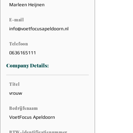
Marleen Heijnen
E-mail
info@voetfocusapeldoorn.nl
Telefoon
0636165111
Company Details:
Titel
vrouw
Bedrijfsnaam
VoetFocus Apeldoorn
BTW-identificatienummer