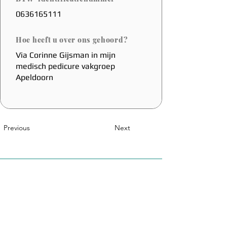
0636165111
Hoe heeft u over ons gehoord?
Via Corinne Gijsman in mijn
medisch pedicure vakgroep
Apeldoorn
Previous
Next
Een Belgische Innovatie
Sales@coolfoot.eu