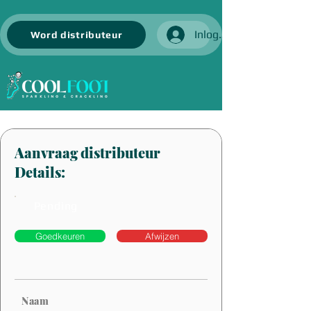
Inloggen
Word distributeur
Aanvraag distributeur
Details:
Pending
Goedkeuren
Afwijzen
Naam