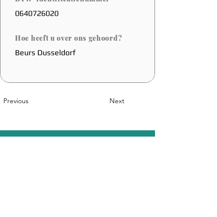
0640726020
Hoe heeft u over ons gehoord?
Beurs Dusseldorf
Previous
Next
Een Belgische Innovatie
Sales@coolfoot.eu
© 2025 By CoolFoot. Website Designed
DOT IT
By