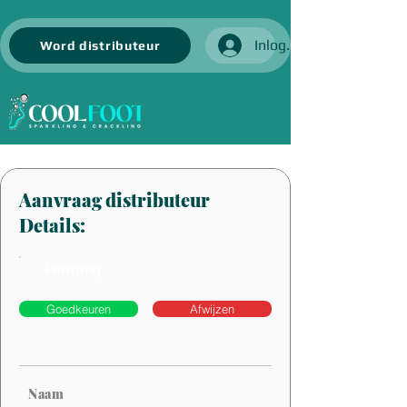
Inloggen
Word distributeur
Aanvraag distributeur
Details:
Pending
Goedkeuren
Afwijzen
Naam