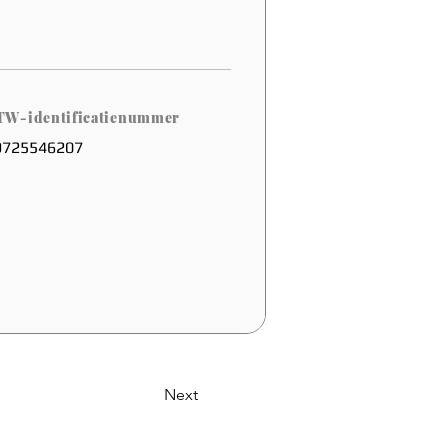
TW-identificatienummer
9725546207
Next