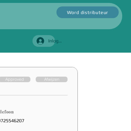
Word distributeur
Inloggen
Approved
Afwijzen
lefoon
9725546207