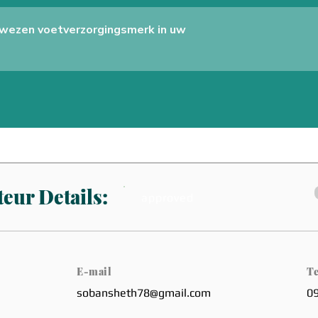
wezen voetverzorgingsmerk in uw
eur Details:
approved
E-mail
Te
sobansheth78@gmail.com
0