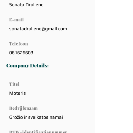
Sonata Druliene
E-mail
sonatadruliene@gmail.com
Telefoon
061626603
Company Details:
Titel
Moteris
Bedrijfsnaam
Grožio ir sveikatos namai
BTW-identificatienummer