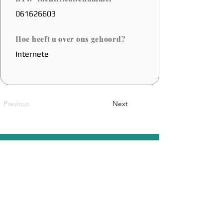
061626603
Hoe heeft u over ons gehoord?
Internete
Previous
Next
Een Belgische Innovatie
Sales@coolfoot.eu
© 2025 By CoolFoot. Website Designed
DOT IT
By