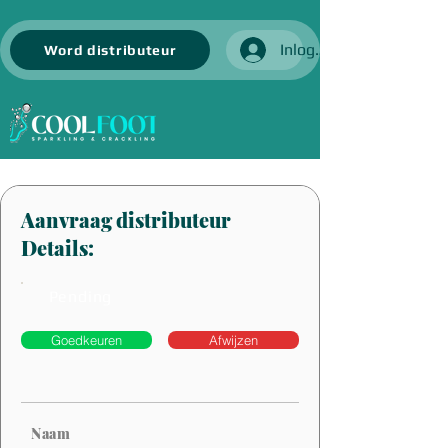
Inloggen
Word distributeur
Aanvraag distributeur
Details:
Pending
Goedkeuren
Afwijzen
Naam