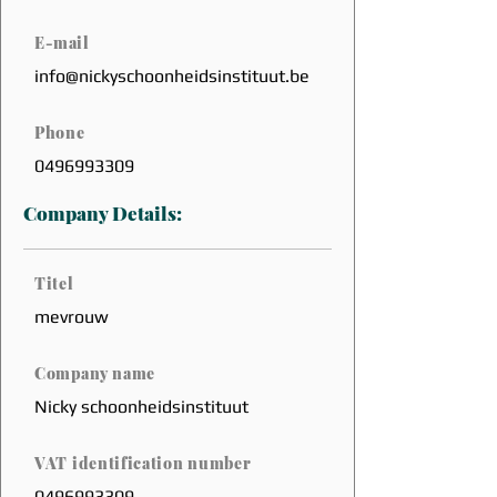
E-mail
info@nickyschoonheidsinstituut.be
Phone
0496993309
Company Details:
Titel
mevrouw
Company name
Nicky schoonheidsinstituut
VAT identification number
0496993309