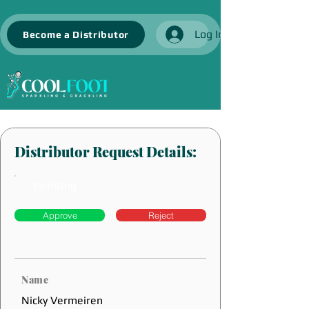
Log In
Become a Distributor
Distributor Request Details:
Pending
Approve
Reject
Name
Nicky Vermeiren