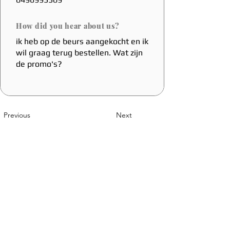
How did you hear about us?
ik heb op de beurs aangekocht en ik
wil graag terug bestellen. Wat zijn
de promo's?
Previous
Next
A Belgian Innovation
Sales@coolfoot.eu
© 2025 By CoolFoot. Website Designed