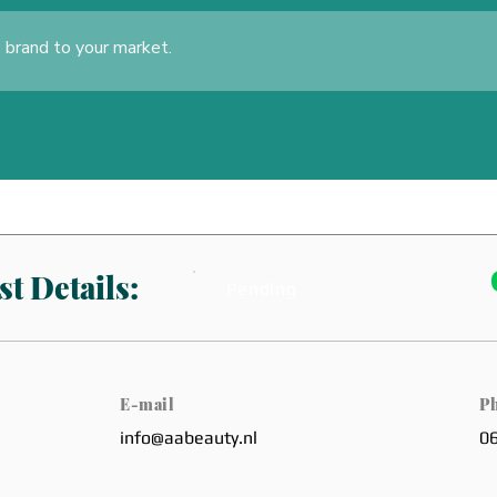
 brand to your market.
t Details:
Pending
E-mail
P
info@aabeauty.nl
0