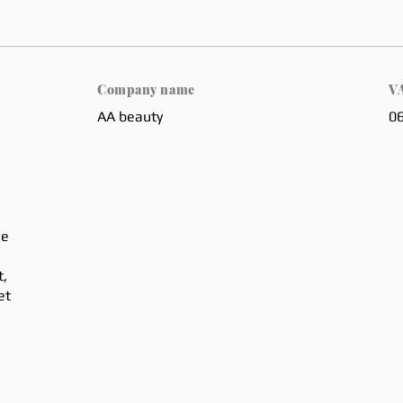
Company name
VA
AA beauty
0
de
t,
et