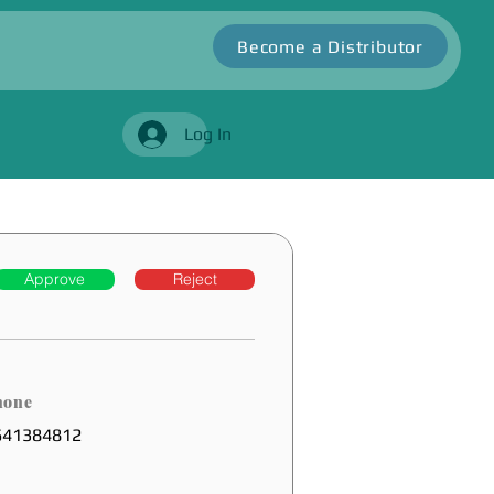
Become a Distributor
Log In
Approve
Reject
hone
641384812